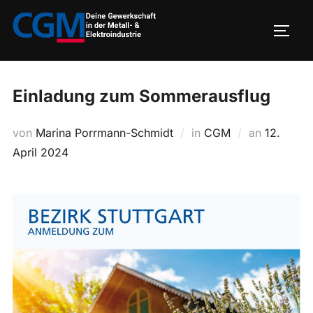
Zum
Inhalt
SEIT
springen
Einladung zum Sommerausflug
Veröffent
von
Marina Porrmann-Schmidt
in
CGM
an
12.
am
April 2024