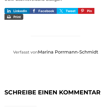
LinkedIn
Facebook
Tweet
Pin
Print
BEITRAGSAUTOR
Marina Porrmann-Schmidt
Verfasst von
SCHREIBE EINEN KOMMENTAR