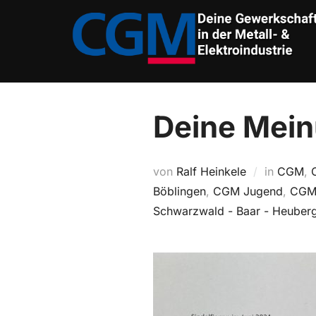
Zum
Inhalt
springen
Deine Meinu
von
Ralf Heinkele
in
CGM
,
Böblingen
,
CGM Jugend
,
CGM 
Schwarzwald - Baar - Heuber